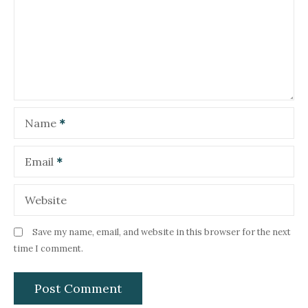
a
t
i
o
Name
n
Email
Website
Save my name, email, and website in this browser for the next
time I comment.