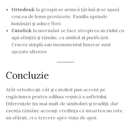
Ortodoxă:
la groapă se aruncă țărână și se așază
crucea de lemn provizorie. Familia aprinde
lumânări și aduce flori.
Catolică:
la mormânt se face stropirea sicriului cu
apă sfințită și tămâie, ca simbol al purificării.
Crucea simplă sau monumentul funerar sunt
așezate ulterior.
Concluzie
Atât ortodocșii, cât și catolicii pun accent pe
rugăciunea pentru odihna veșnică a sufletului.
Diferențele țin mai mult de simboluri și tradiții, dar
esența rămâne aceeași: credința că moartea nu este
un sfârșit, ci o trecere spre viața de apoi.