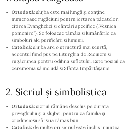
Ortodoxă:
slujba este mai lungă și conține
numeroase rugăciuni pentru iertarea păcatelor,
citirea Evangheliei și cântări specifice („Veșnica
pomenire”). Se folosesc tămâia și lumânările ca
simboluri ale purificării și luminii.
Catolică:
slujba are o structură mai scurtă,
accentul fiind pus pe Liturghia de Requiem și
rugăciunea pentru odihna sufletului. Este posibil ca
ceremonia să includă și Sfânta Împărtășanie.
2. Sicriul și simbolistica
Ortodoxă:
sicriul rămâne deschis pe durata
priveghiului și a slujbei, pentru ca familia și
credincioșii să își ia rămas bun.
Catolică:
de multe ori sicriul este închis înaintea