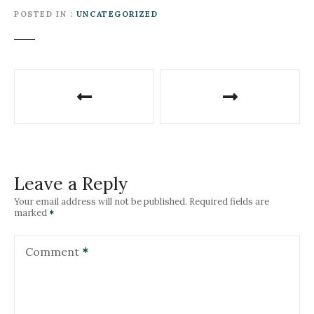
POSTED IN
UNCATEGORIZED
P
o
s
t
Leave a Reply
n
Your email address will not be published.
Required fields are
marked
a
v
Comment
i
g