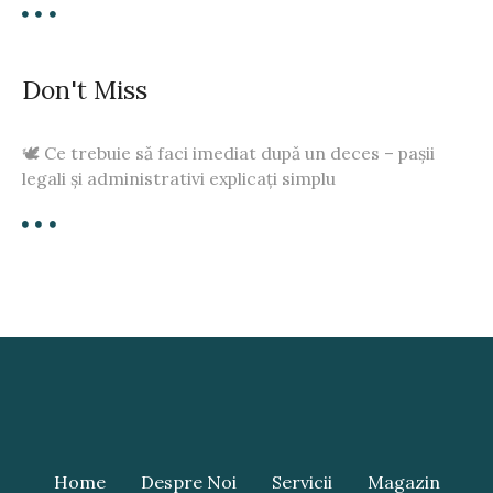
Don't Miss
🕊️ Ce trebuie să faci imediat după un deces – pașii
legali și administrativi explicați simplu
Home
Despre Noi
Servicii
Magazin