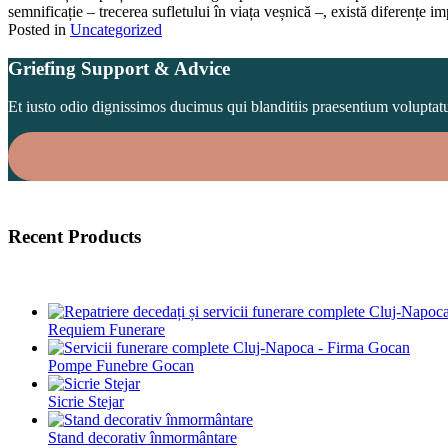
între
semnificație – trecerea sufletului în viața veșnică –, există diferențe i
ritualurile
Posted in
Uncategorized
Posts
de
înmormântare
Griefing Support & Advice
navigation
ortodoxe
și
Et iusto odio dignissimos ducimus qui blanditiis praesentium voluptat
catolice
Recent Products
Requiem Funerare
Pompe Funebre Gocan
Sicrie Stejar
Stand decorativ înmormântare