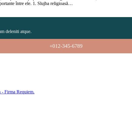
mportante între ele. 1. Slujba religioasă…
um deleniti atque.
+012-345-6789