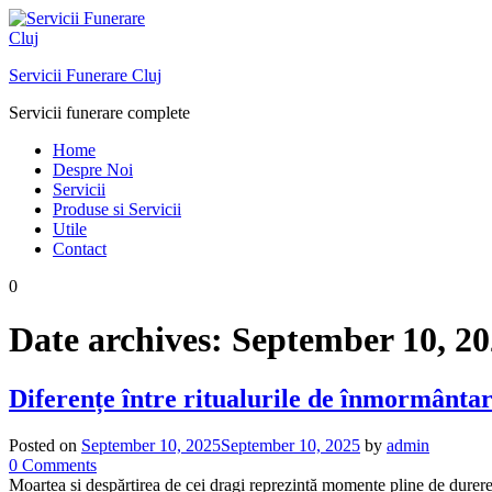
Skip
to
content
Servicii Funerare Cluj
Servicii funerare complete
Home
Despre Noi
Servicii
Produse si Servicii
Utile
Contact
0
Date archives:
September 10, 2
Diferențe între ritualurile de înmormântar
Posted on
September 10, 2025
September 10, 2025
by
admin
on
0
Comments
Diferențe
Moartea și despărțirea de cei dragi reprezintă momente pline de durere, d