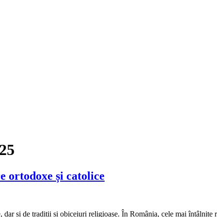
025
e ortodoxe și catolice
ar și de tradiții și obiceiuri religioase. În România, cele mai întâlnite r