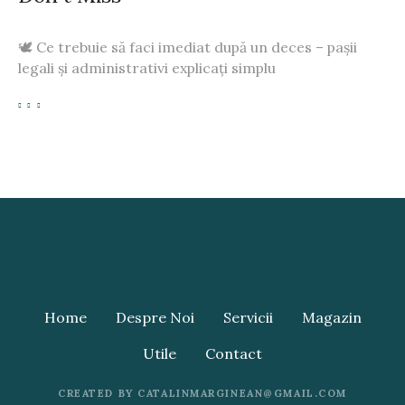
🕊️ Ce trebuie să faci imediat după un deces – pașii
legali și administrativi explicați simplu
Home
Despre Noi
Servicii
Magazin
Utile
Contact
CREATED BY CATALINMARGINEAN@GMAIL.COM