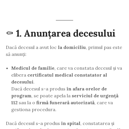
⚰️
1. Anunțarea decesului
Dacă decesul a avut loc
la domiciliu
, primul pas este
să anunți:
Medicul de familie
, care va constata decesul și va
elibera
certificatul medical constatator al
decesului
.
Dacă decesul s-a produs
în afara orelor de
program
, se poate apela la
serviciul de urgență
112
sau la o
firmă funerară autorizată
, care va
gestiona procedura.
Dacă decesul s-a produs
în spital
, constatarea și