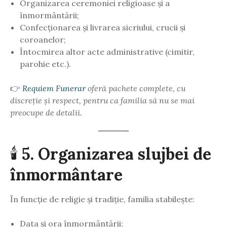
Organizarea ceremoniei religioase și a
înmormântării;
Confecționarea și livrarea sicriului, crucii și
coroanelor;
Întocmirea altor acte administrative (cimitir,
parohie etc.).
👉
Requiem Funerar
oferă pachete complete, cu
discreție și respect, pentru ca familia să nu se mai
preocupe de detalii.
🕯️
5. Organizarea slujbei de
înmormântare
În funcție de religie și tradiție, familia stabilește:
Data și ora înmormântării;