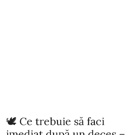
🕊️ Ce trebuie să faci
imediat după un deces –