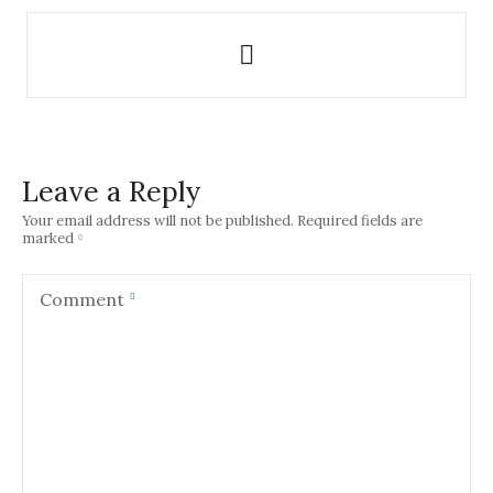
P
o
s
t
Leave a Reply
n
Your email address will not be published.
Required fields are
marked
a
v
Comment
i
g
a
t