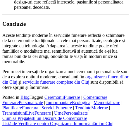
design-uri care reflectă interesele, pasiunile și personalitatea
persoanei decedate.
Concluzie
Aceste tendințe moderne în serviciile funerare reflectă o schimbare
de la ceremoniile tradiționale la cele mai personalizate, ecologice și
integrate cu tehnologia. Adaptarea la aceste tendințe poate oferi
familiilor o modalitate mai semnificativă și autentică de a-și lua
rămas bun de la cei dragi, onorându-le viața în moduri unice și
memorabile.
Pentru cei interesați de organizarea unei ceremonii personalizate sau
de a explora opțiuni moderne, consultanții în
organizarea funerariilor
din Cluj
și
serviciile funerare complete din Cluj
sunt disponibili să
ofere sprijin și îndrumare.
Posted in
Blog
Tagged
CeremoniiFunerare
|
Comemorare
|
FunerarePersonalizate
|
InmormantareEcologica
|
Memorializare
|
PlanificareFunerara
|
ServiciiFunerare
|
TendințeModerne
|
TransmisiuniLiveFunerare
|
UrnePersonalizate
Post
Cum să Pregătești un Discurs de Comemorare
Listă de Verificare pentru Organizarea Înmormântării în Cluj
navigation