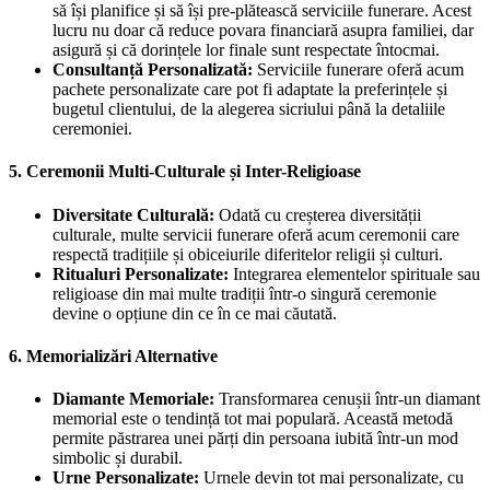
să își planifice și să își pre-plătească serviciile funerare. Acest
lucru nu doar că reduce povara financiară asupra familiei, dar
asigură și că dorințele lor finale sunt respectate întocmai.
Consultanță Personalizată:
Serviciile funerare oferă acum
pachete personalizate care pot fi adaptate la preferințele și
bugetul clientului, de la alegerea sicriului până la detaliile
ceremoniei.
5.
Ceremonii Multi-Culturale și Inter-Religioase
Diversitate Culturală:
Odată cu creșterea diversității
culturale, multe servicii funerare oferă acum ceremonii care
respectă tradițiile și obiceiurile diferitelor religii și culturi.
Ritualuri Personalizate:
Integrarea elementelor spirituale sau
religioase din mai multe tradiții într-o singură ceremonie
devine o opțiune din ce în ce mai căutată.
6.
Memorializări Alternative
Diamante Memoriale:
Transformarea cenușii într-un diamant
memorial este o tendință tot mai populară. Această metodă
permite păstrarea unei părți din persoana iubită într-un mod
simbolic și durabil.
Urne Personalizate:
Urnele devin tot mai personalizate, cu