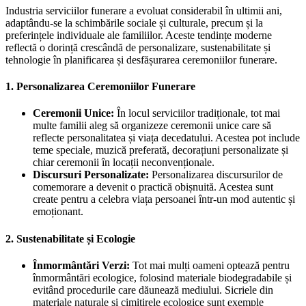
Industria serviciilor funerare a evoluat considerabil în ultimii ani,
adaptându-se la schimbările sociale și culturale, precum și la
preferințele individuale ale familiilor. Aceste tendințe moderne
reflectă o dorință crescândă de personalizare, sustenabilitate și
tehnologie în planificarea și desfășurarea ceremoniilor funerare.
1.
Personalizarea Ceremoniilor Funerare
Ceremonii Unice:
În locul serviciilor tradiționale, tot mai
multe familii aleg să organizeze ceremonii unice care să
reflecte personalitatea și viața decedatului. Acestea pot include
teme speciale, muzică preferată, decorațiuni personalizate și
chiar ceremonii în locații neconvenționale.
Discursuri Personalizate:
Personalizarea discursurilor de
comemorare a devenit o practică obișnuită. Acestea sunt
create pentru a celebra viața persoanei într-un mod autentic și
emoționant.
2.
Sustenabilitate și Ecologie
Înmormântări Verzi:
Tot mai mulți oameni optează pentru
înmormântări ecologice, folosind materiale biodegradabile și
evitând procedurile care dăunează mediului. Sicriele din
materiale naturale și cimitirele ecologice sunt exemple