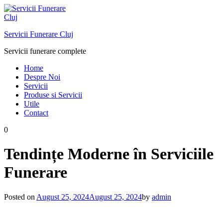
Skip
to
content
Servicii Funerare Cluj
Servicii funerare complete
Home
Despre Noi
Servicii
Produse si Servicii
Utile
Contact
0
Tendințe Moderne în Serviciile
Funerare
Posted on
August 25, 2024
August 25, 2024
by
admin