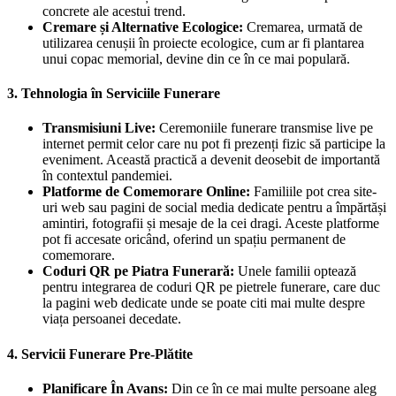
concrete ale acestui trend.
Cremare și Alternative Ecologice:
Cremarea, urmată de
utilizarea cenușii în proiecte ecologice, cum ar fi plantarea
unui copac memorial, devine din ce în ce mai populară.
3.
Tehnologia în Serviciile Funerare
Transmisiuni Live:
Ceremoniile funerare transmise live pe
internet permit celor care nu pot fi prezenți fizic să participe la
eveniment. Această practică a devenit deosebit de importantă
în contextul pandemiei.
Platforme de Comemorare Online:
Familiile pot crea site-
uri web sau pagini de social media dedicate pentru a împărtăși
amintiri, fotografii și mesaje de la cei dragi. Aceste platforme
pot fi accesate oricând, oferind un spațiu permanent de
comemorare.
Coduri QR pe Piatra Funerară:
Unele familii optează
pentru integrarea de coduri QR pe pietrele funerare, care duc
la pagini web dedicate unde se poate citi mai multe despre
viața persoanei decedate.
4.
Servicii Funerare Pre-Plătite
Planificare În Avans:
Din ce în ce mai multe persoane aleg