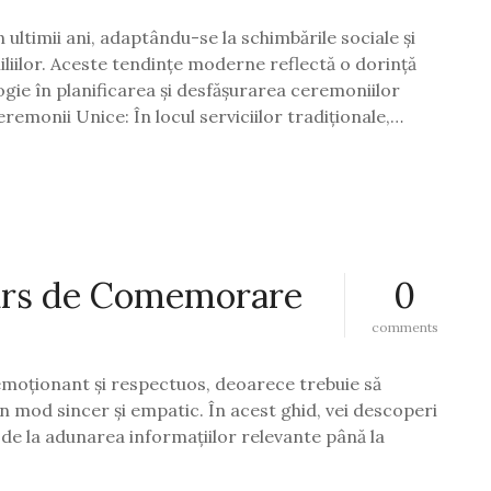
n ultimii ani, adaptându-se la schimbările sociale și
miliilor. Aceste tendințe moderne reflectă o dorință
ogie în planificarea și desfășurarea ceremoniilor
emonii Unice: În locul serviciilor tradiționale,…
urs de Comemorare
0
o
comments
n
c
moționant și respectuos, deoarece trebuie să
u
m
 mod sincer și empatic. În acest ghid, vei descoperi
s
e la adunarea informațiilor relevante până la
ă
p
r