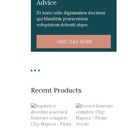
Advice
Et iusto odio dignissimos ducimus
qui blanditiis praesentium
voluptatum deleniti atque.
+012-345-6789
Recent Products