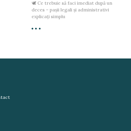
🕊️ Ce trebuie să faci imediat după un
deces – pașii legali și administrativi
explicați simplu
tact