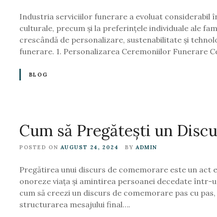
Industria serviciilor funerare a evoluat considerabil î
culturale, precum și la preferințele individuale ale fa
crescândă de personalizare, sustenabilitate și tehnol
funerare. 1. Personalizarea Ceremoniilor Funerare Cer
BLOG
Cum să Pregătești un Disc
POSTED ON
AUGUST 24, 2024
BY
ADMIN
Pregătirea unui discurs de comemorare este un act e
onoreze viața și amintirea persoanei decedate într-un
cum să creezi un discurs de comemorare pas cu pas, d
structurarea mesajului final….