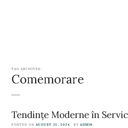
S
k
i
p
t
o
c
o
n
t
TAG ARCHIVES:
e
Comemorare
n
t
Tendințe Moderne în Servic
POSTED ON
AUGUST 25, 2024
BY
ADMIN