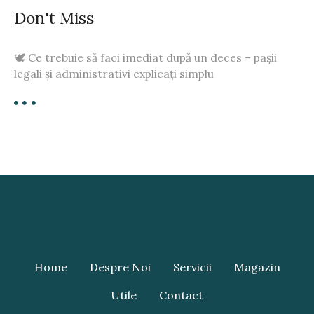
Don't Miss
🕊️ Ce trebuie să faci imediat după un deces – pașii
legali și administrativi explicați simplu
Home
Despre Noi
Servicii
Magazin
Utile
Contact