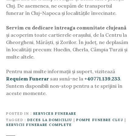
Cluj. De asemenea, ne ocupăm de transportul
funerar în Cluj-Napoca și localitățile învecinate.
Servim cu dedicare întreaga comunitate clujeană
și acoperim toate cartierele orașului, de la Centru la
Gheorgheni, Mărăști, și Zorilor. În județ, ne deplasăm
în localități precum: Huedin, Gherla, Câmpia Turzii și
multe altele.
Pentru mai multe informații și suport, vizitează
Requiem Funerar
sau sună-ne la
+40771.139.233
.
Suntem disponibili non-stop pentru a te sprijini în
aceste momente.
POSTED IN
SERVICES FUNERARE
TAGGED
DECES LA DOMICILIU
|
POMPE FUNEBRE CLUJ
|
SERVICII FUNERARE COMPLETE