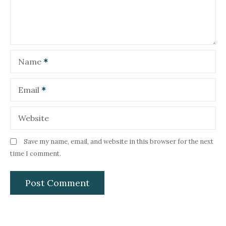
t
i
o
Name
n
Email
Website
Save my name, email, and website in this browser for the next
time I comment.