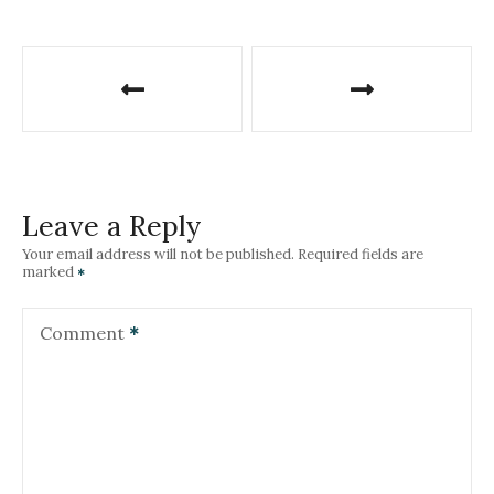
P
o
s
t
Leave a Reply
n
Your email address will not be published.
Required fields are
marked
a
v
Comment
i
g
a