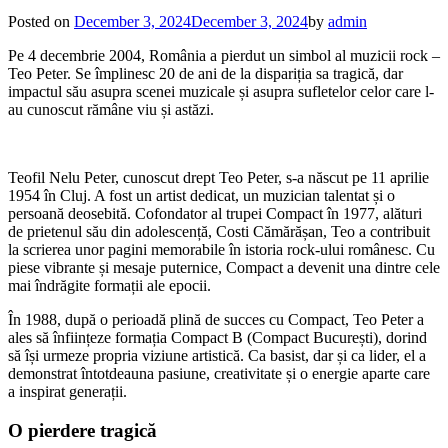
Posted on
December 3, 2024
December 3, 2024
by
admin
Pe 4 decembrie 2004, România a pierdut un simbol al muzicii rock –
Teo Peter. Se împlinesc 20 de ani de la dispariția sa tragică, dar
impactul său asupra scenei muzicale și asupra sufletelor celor care l-
au cunoscut rămâne viu și astăzi.
Teofil Nelu Peter, cunoscut drept Teo Peter, s-a născut pe 11 aprilie
1954 în Cluj. A fost un artist dedicat, un muzician talentat și o
persoană deosebită. Cofondator al trupei Compact în 1977, alături
de prietenul său din adolescență, Costi Cămărășan, Teo a contribuit
la scrierea unor pagini memorabile în istoria rock-ului românesc. Cu
piese vibrante și mesaje puternice, Compact a devenit una dintre cele
mai îndrăgite formații ale epocii.
În 1988, după o perioadă plină de succes cu Compact, Teo Peter a
ales să înființeze formația Compact B (Compact București), dorind
să își urmeze propria viziune artistică. Ca basist, dar și ca lider, el a
demonstrat întotdeauna pasiune, creativitate și o energie aparte care
a inspirat generații.
O pierdere tragică