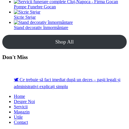
Pompe Funebre Gocan
Sicrie Stejar
Stand decorativ înmormântare
Shop All
Don't Miss
🕊️ Ce trebuie să faci imediat după un deces – pașii legali și
administrativi explicați simplu
Home
Despre Noi
Servicii
Magazin
Utile
Contact