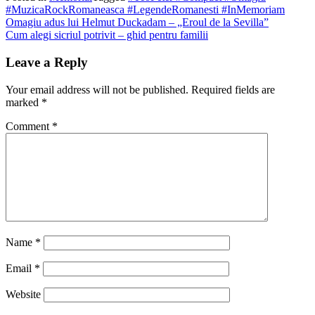
#MuzicaRockRomaneasca #LegendeRomanesti #InMemoriam
Post
Omagiu adus lui Helmut Duckadam – „Eroul de la Sevilla”
Cum alegi sicriul potrivit – ghid pentru familii
navigation
Leave a Reply
Your email address will not be published.
Required fields are
marked
*
Comment
*
Name
*
Email
*
Website