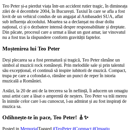
Teo Peter și-a pierdut viața într-un accident rutier tragic, în dimineața
zilei de 4 decembrie 2004, în București. Taxiul în care se afla a fost
lovit de un vehicul condus de un angajat al Ambasadei SUA, aflat
sub influența alcoolului. Moartea sa a declanșat nu doar doliu
național, ci și o dezbatere intensă despre responsabilitate și dreptate.
Din păcate, procesul care a urmat a lăsat un gust amar, iar vinovatul
nu a fost tras la răspundere conform gravității faptelor.
Moștenirea lui Teo Peter
Deși plecarea sa a fost prematură și tragică, Teo Peter rămâne un
simbol al muzicii rock românești. Prin melodiile sale și prin talentul
său excepțional, el continuă să inspire iubitorii de muzică. Compact,
trupa pe care a cofondat-o, rămâne un punct de reper în istoria
muzicală a României.
Astăzi, la 20 de ani de la trecerea sa în neființă, îi aducem un omagiu
unui artist care a lăsat o amprentă de neșters. Teo Peter va trăi mereu
în inimile celor care l-au cunoscut, l-au admirat și au fost inspirați de
muzica sa.
Odihnește-te în pace, Teo Peter!
🎸✨
Posted in
Memorial
Tagged
#TeoPeter #Compact #Omagiu