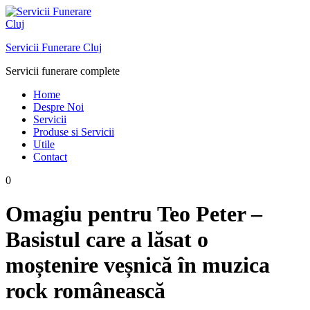
Skip
to
content
Servicii Funerare Cluj
Servicii funerare complete
Home
Despre Noi
Servicii
Produse si Servicii
Utile
Contact
0
Omagiu pentru Teo Peter –
Basistul care a lăsat o
moștenire veșnică în muzica
rock românească