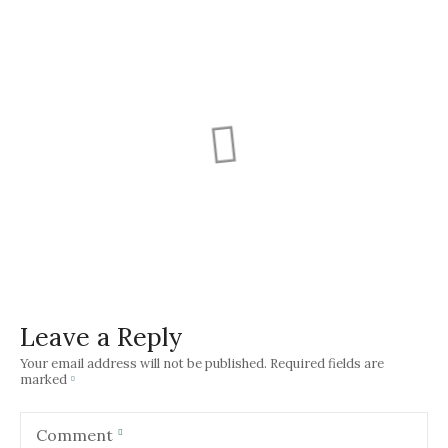
Cimitir Central
Hajongard
Mormânt Horea
Demian
09 Aprilie 1942 – 08 Aprilie
1989
Leave a Reply
Your email address will not be published.
Required fields are
marked
Comment