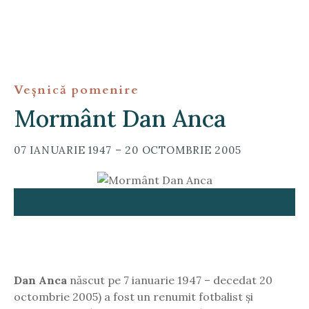
S
k
i
p
t
Veșnică pomenire
o
c
Mormânt Dan Anca
o
n
07 IANUARIE 1947 – 20 OCTOMBRIE 2005
t
e
n
t
Dan Anca
născut pe 7 ianuarie 1947 – decedat 20
octombrie 2005) a fost un renumit fotbalist și