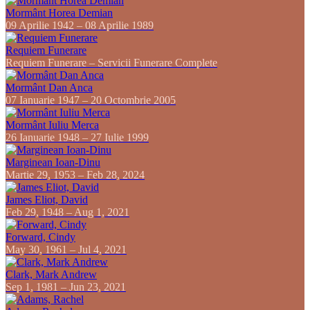
Mormânt Horea Demian
09 Aprilie 1942 – 08 Aprilie 1989
Requiem Funerare
Requiem Funerare – Servicii Funerare Complete
Mormânt Dan Anca
07 Ianuarie 1947 – 20 Octombrie 2005
Mormânt Iuliu Merca
26 Ianuarie 1948 – 27 Iulie 1999
Marginean Ioan-Dinu
Martie 29, 1953 – Feb 28, 2024
James Eliot, David
Feb 29, 1948 – Aug 1, 2021
Forward, Cindy
May 30, 1961 – Jul 4, 2021
Clark, Mark Andrew
Sep 1, 1981 – Jun 23, 2021