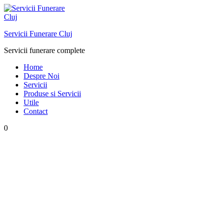
Skip
to
content
Servicii Funerare Cluj
Servicii funerare complete
Home
Despre Noi
Servicii
Produse si Servicii
Utile
Contact
0