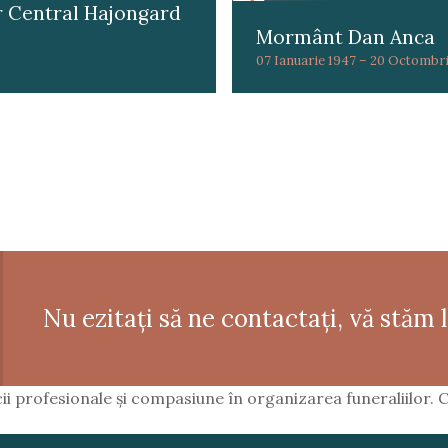
r Central Hajongard
Mormânt Dan Anca
07 Ianuarie 1947 – 20 Octombr
Nu ezitați să ne contactați, vă stăm la
i profesionale și compasiune în organizarea funeraliilor. Co