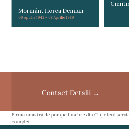
Cimiti
Mormânt Horea Demian
09 Aprilie 1942 – 08 Aprilie 1989
P
o
s
t
Contact Detalii →
s
n
Firma noastră de pompe funebre din Cluj oferă servici
a
complet.