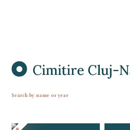
S
k
i
p
t
o
c
o
n
Cimitire Cluj-
t
e
n
t
Search by name or year