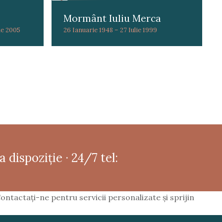
Mormânt Iuliu Merca
ie 2005
26 Ianuarie 1948 – 27 Iulie 1999
 dispoziție · 24/7 tel:
ntactați-ne pentru servicii personalizate și sprijin