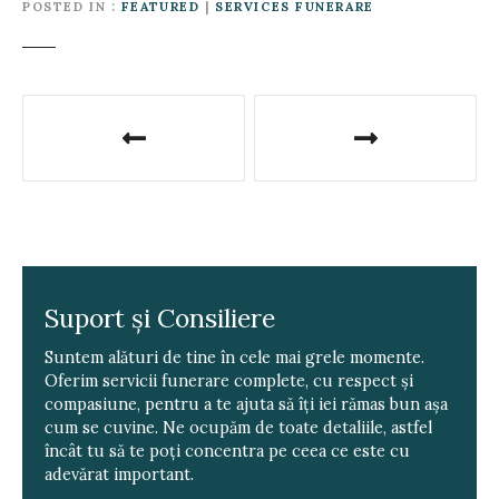
POSTED IN
FEATURED
|
SERVICES FUNERARE
P
o
s
t
n
Suport și Consiliere
a
Suntem alături de tine în cele mai grele momente.
v
Oferim servicii funerare complete, cu respect și
compasiune, pentru a te ajuta să îți iei rămas bun așa
i
cum se cuvine. Ne ocupăm de toate detaliile, astfel
încât tu să te poți concentra pe ceea ce este cu
g
adevărat important.