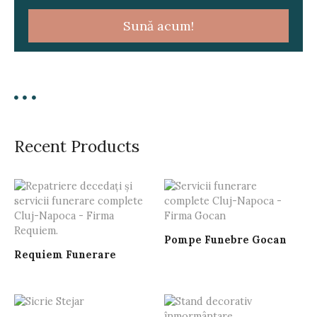
a
Sună acum!
t
i
o
n
Recent Products
Pompe Funebre Gocan
Requiem Funerare