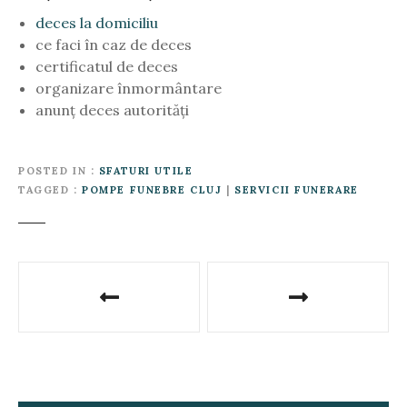
deces la domiciliu
ce faci în caz de deces
certificatul de deces
organizare înmormântare
anunț deces autorități
POSTED IN
SFATURI UTILE
TAGGED
POMPE FUNEBRE CLUJ
|
SERVICII FUNERARE
P
o
s
t