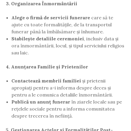
3. Organizarea Înmormântării
Alege o firmă de servicii funerare
care să te
ajute cu toate formalitățile, de la transportul
funerar până la îmbălsămare și înhumare.
Stabilește detaliile ceremoniei
, inclusiv data și
ora înmormântării, locul, și tipul serviciului religios
sau laic.
4. Anunțarea Familie și Prietenilor
Contactează membrii familiei
și prietenii
apropiați pentru a-i informa despre deces și
pentru a le comunica detaliile înmormântării.
Publică un anunț funerar
în ziarele locale sau pe
rețelele sociale pentru a informa comunitatea
despre trecerea în neființă.
5. Gestionarea Actelor și Formalităților Post-