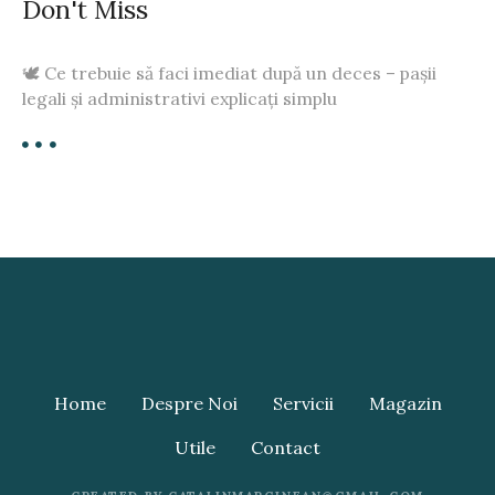
Don't Miss
🕊️ Ce trebuie să faci imediat după un deces – pașii
legali și administrativi explicați simplu
Home
Despre Noi
Servicii
Magazin
Utile
Contact