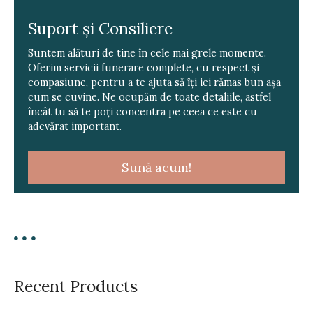
n
Suport și Consiliere
a
Suntem alături de tine în cele mai grele momente.
v
Oferim servicii funerare complete, cu respect și
compasiune, pentru a te ajuta să îți iei rămas bun așa
i
cum se cuvine. Ne ocupăm de toate detaliile, astfel
încât tu să te poți concentra pe ceea ce este cu
g
adevărat important.
a
Sună acum!
t
i
o
n
Recent Products