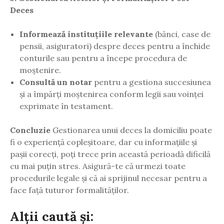
Deces
Informează instituțiile relevante
(bănci, case de
pensii, asiguratori) despre deces pentru a închide
conturile sau pentru a începe procedura de
moștenire.
Consultă un notar
pentru a gestiona succesiunea
și a împărți moștenirea conform legii sau voinței
exprimate în testament.
Concluzie
Gestionarea unui deces la domiciliu poate
fi o experiență copleșitoare, dar cu informațiile și
pașii corecți, poți trece prin această perioadă dificilă
cu mai puțin stres. Asigură-te că urmezi toate
procedurile legale și că ai sprijinul necesar pentru a
face față tuturor formalităților.
Alții caută și: