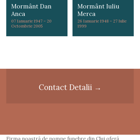
Mormânt Dan
Mormânt Iuliu
Anca
Merca
07 Ianuarie 1947 – 20
26 Ianuarie 1948 – 27 Iulie
Octombrie 2005
1999
P
o
Contact Detalii →
s
t
s
n
Firma noastră de pompe funebre din Cluj oferă