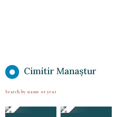
S
k
i
p
t
o
c
o
n
t
e
Cimitir Manaștur
n
t
Search by name or year